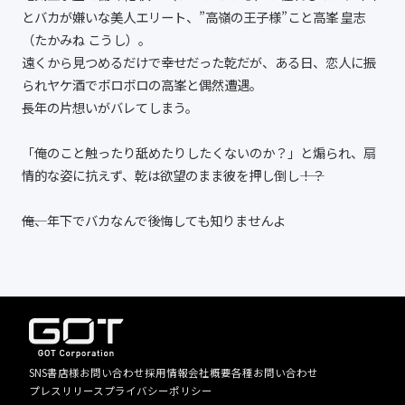
とバカが嫌いな美人エリート、”高嶺の王子様”こと高峯 皇志
（たかみね こうし）。
遠くから見つめるだけで幸せだった乾だが、ある日、恋人に振
られヤケ酒でボロボロの高峯と偶然遭遇。
長年の片想いがバレてしまう。
「俺のこと触ったり舐めたりしたくないのか？」と煽られ、扇
情的な姿に抗えず、乾は欲望のまま彼を押し倒し――！？
――俺、年下でバカなんで後悔しても知りませんよ
SNS
書店様お問い合わせ
採用情報
会社概要
各種お問い合わせ
プレスリリース
プライバシーポリシー