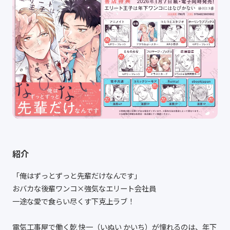
紹介
「俺はずっとずっと先輩だけなんです」
おバカな後輩ワンコ×強気なエリート会社員
一途な愛で食らい尽くす下克上ラブ！
電気工事屋で働く乾 快一（いぬい かいち）が憧れるのは、年下