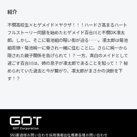
紹介
不憫高校生×ヒゲメイド×ヤクザ！！！ハードさ高まるハート
フルストーリー同居を始めたヒゲメイド百合川と不憫DK凛太
郎。しかし、そこに菊池組の暗い影が迫る……。凛太郎は菊池
組若頭・菊池純一に脅され一緒に住むことに。さらに純一から
隠された親子関係を告げられて！？ 一方、真白のメイドとして
過ごす百合川は、姉の息子が凛太郎であることを知って！？ 秘
められていた過去と今が繋がり、凛太郎がまさかの決断を下
す！？
SNS
書店様お問い合わせ
採用情報
会社概要
各種お問い合わせ