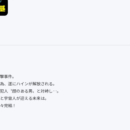
撃事件。
為、遂にハインが解放される。
犯人〝顔のある男〟と対峙し…。
と宇宙人が迎える未来は。
堂々完結！