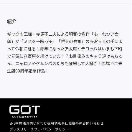
紹介
ギャクの王様・赤塚不二夫による昭和の名作「もーれつア太
郎」が「ミスター味っ子」「将太の寿司」の寺沢大介の手によ
って令和に甦る！青年になったア太郎とデコッ八はいまも下町
で元気に八百屋を続けていた！？お馴染みのキャラ達はもちろ
ん、ニャロメやケムンパスたちも登場して大騒ぎ！赤塚不二夫
生誕90周年記念作品！
SNS
書店様お問い合わせ
採用情報
会社概要
各種お問い合わせ
プレスリリース
プライバシーポリシー