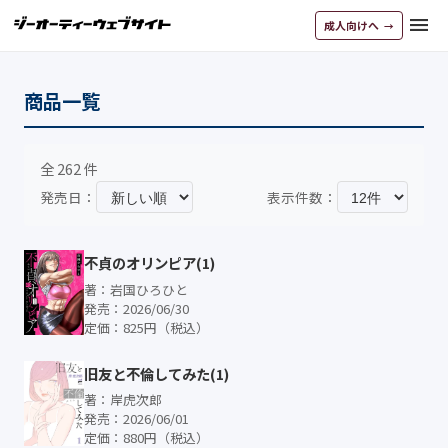
menu
成人向けへ
商品一覧
全 262 件
発売日：
表示件数：
不貞のオリンピア(1)
著：岩国ひろひと
発売：2026/06/30
定価：825円（税込）
旧友と不倫してみた(1)
著：岸虎次郎
発売：2026/06/01
定価：880円（税込）