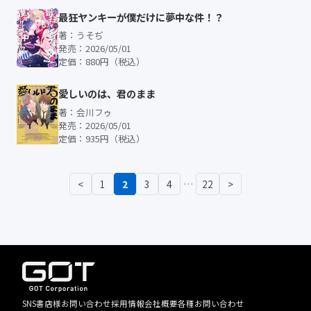
最狂ヤンキーが僕だけに夢中な件！？
著：うそぢ
発売：2026/05/01
定価：880円（税込）
愛しいのは、君のまま
著：会川フゥ
発売：2026/05/01
定価：935円（税込）
<
1
2
3
4
22
>
…
SNS
書店様お問い合わせ
採用情報
会社概要
各種お問い合わせ